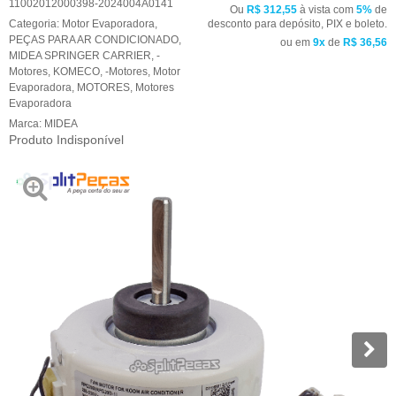
11002012000398-2024004A0141
Ou
R$ 312,55
à vista com
5%
de
Categoria:
Motor Evaporadora
,
desconto para depósito, PIX e boleto.
PEÇAS PARA AR CONDICIONADO
,
ou em
9x
de
R$ 36,56
MIDEA SPRINGER CARRIER
,
-
Motores
,
KOMECO
,
-Motores
,
Motor
Evaporadora
,
MOTORES
,
Motores
Evaporadora
Marca:
MIDEA
Produto Indisponível