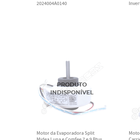
2024004A0140
Inve
Motor da Evaporadora Split
Moto
Midea Luna e Comfee 7 e 9 Btus
Carri