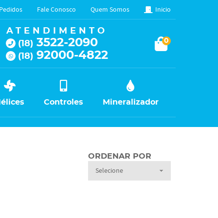
Pedidos
Fale Conosco
Quem Somos
Inicio
ATENDIMENTO
3522-2090
0
(18)
92000-4822
(18)
élices
Controles
Mineralizador
ORDENAR POR
Selecione