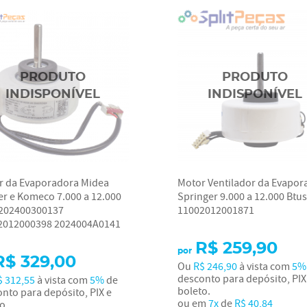
r da Evaporadora Midea
Motor Ventilador da Evapor
er e Komeco 7.000 a 12.000
Springer 9.000 a 12.000 Btus
 202400300137
11002012001871
2012000398 2024004A0141
R$ 259,90
por
R$ 329,00
Ou
R$ 246,90
à vista com
5%
desconto para depósito, PIX
$ 312,55
à vista com
5%
de
boleto.
nto para depósito, PIX e
ou em
7x
de
R$ 40,84
o.