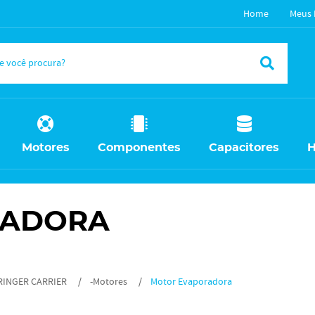
Home
Meus 
Motores
Componentes
Capacitores
H
RADORA
RINGER CARRIER
-Motores
Motor Evaporadora