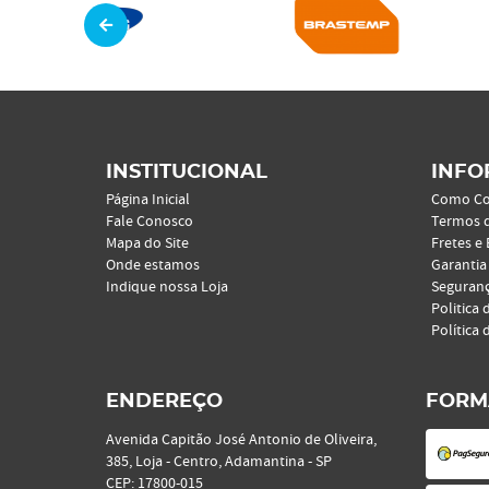
INSTITUCIONAL
INFO
Página Inicial
Como C
Fale Conosco
Termos 
Mapa do Site
Fretes e
Onde estamos
Garantia
Indique nossa Loja
Seguran
Politica 
Política 
ENDEREÇO
FORM
Avenida Capitão José Antonio de Oliveira,
385, Loja
-
Centro, Adamantina
-
SP
CEP: 17800-015