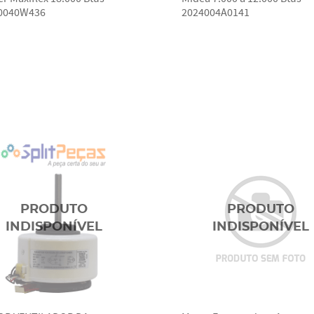
0040W436
2024004A0141