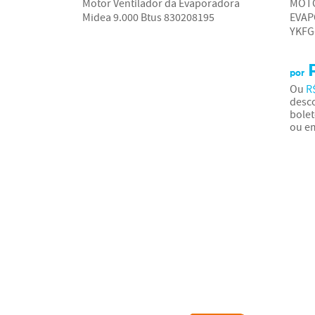
Motor Ventilador da Evaporadora
MOTO
Midea 9.000 Btus 830208195
EVAP
YKFG
por
Ou
R
desco
bolet
ou e