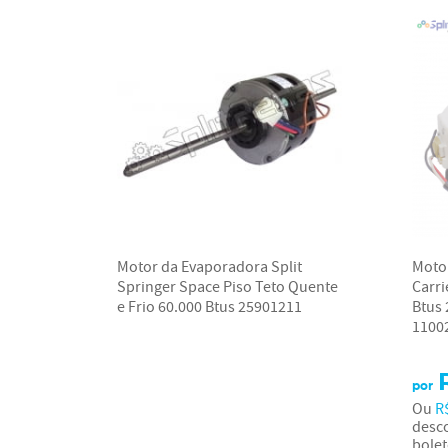
Motor da Evaporadora Split
Moto
Springer Space Piso Teto Quente
Carri
e Frio 60.000 Btus 25901211
Btus
1100
por
Ou
R
desco
bolet