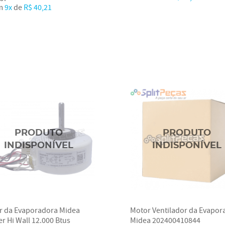
m
9x
de
R$ 40,21
r da Evaporadora Midea
Motor Ventilador da Evapor
er Hi Wall 12.000 Btus
Midea 202400410844