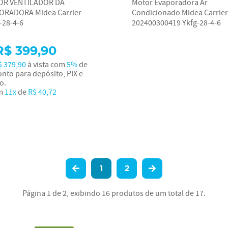
R VENTILADOR DA
Motor Evaporadora Ar
ORADORA Midea Carrier
Condicionado Midea Carrier
-28-4-6
202400300419 Ykfg-28-4-6
R$ 399,90
$ 379,90
à vista com
5%
de
nto para depósito, PIX e
o.
m
11x
de
R$ 40,72
1
2
Página 1 de 2, exibindo 16 produtos de um total de 17.