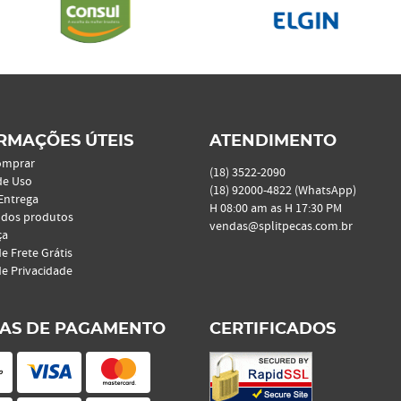
RMAÇÕES ÚTEIS
ATENDIMENTO
omprar
(18)
3522-2090
de Uso
(18)
92000-4822
(WhatsApp)
 Entrega
H 08:00 am as H 17:30 PM
 dos produtos
vendas@splitpecas.com.br
ça
de Frete Grátis
de Privacidade
AS DE PAGAMENTO
CERTIFICADOS