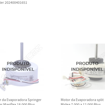
rter 202400401651
r da Evaporadora Springer
Motor da Evaporadora split
er Maxiflex 18.000 Btus
Midea 7.000 a 12.000 Btus