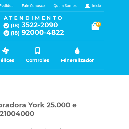
Pedidos
Fale Conosco
Quem Somos
Inicio
ATENDIMENTO
3522-2090
0
(18)
92000-4822
(18)
élices
Controles
Mineralizador
oradora York 25.000 e
T21004000