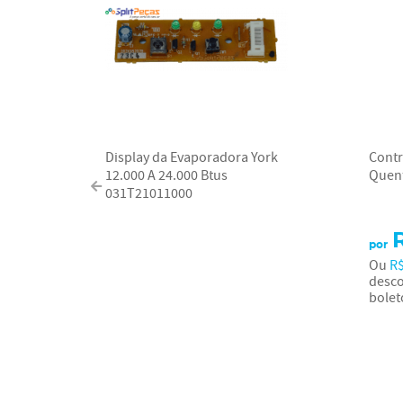
Display da Evaporadora York
Contr
12.000 A 24.000 Btus
Quent
031T21011000
por
Ou
R$
desco
bolet