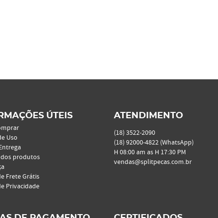
RMAÇÕES ÚTEIS
ATENDIMENTO
omprar
(18)
3522-2090
de Uso
(18)
92000-4822
(WhatsApp)
 Entrega
H 08:00 am as H 17:30 PM
 dos produtos
vendas@splitpecas.com.br
ça
de Frete Grátis
de Privacidade