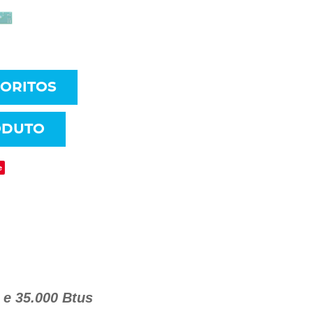
VORITOS
ODUTO
e
 e 35.000 Btus