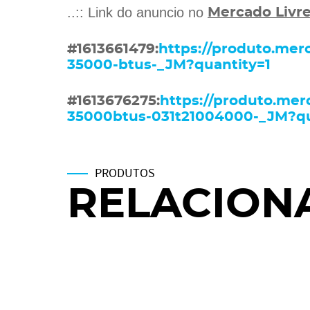
..:: Link do anuncio no
Mercado Livr
#1613661479:
https://produto.mer
35000-btus-_JM?quantity=1
#1613676275:
https://produto.mer
35000btus-031t21004000-_JM?qu
PRODUTOS
RELACION