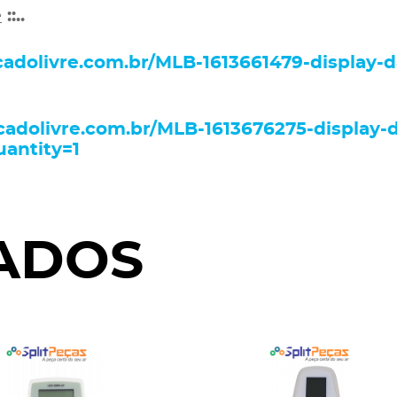
e
::..
cadolivre.com.br/MLB-1613661479-display-
cadolivre.com.br/MLB-1613676275-display-
antity=1
ADOS