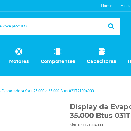
Home
Meus 
Motores
Componentes
Capacitores
H
a Evaporadora York 25.000 e 35.000 Btus 031T21004000
Display da Evap
35.000 Btus 031
Sku:
031T21004000