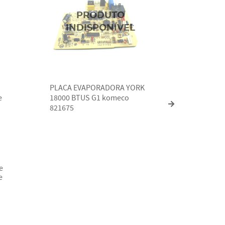
PLACA EVAPORADORA YORK
Placa Pr
e
18000 BTUS G1 komeco
Evapora
821675
KOMECO
e
e