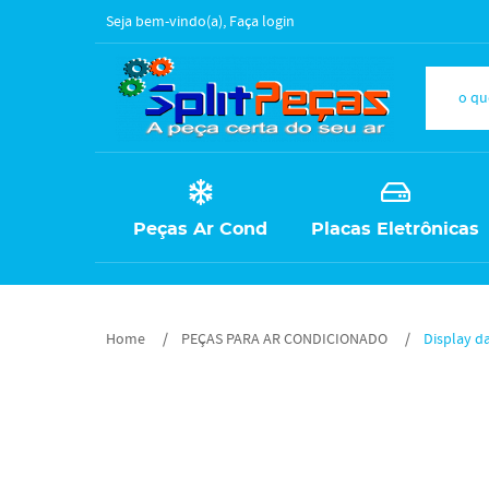
Seja bem-vindo(a),
Faça login
Peças Ar Cond
Placas Eletrônicas
Home
PEÇAS PARA AR CONDICIONADO
Display d