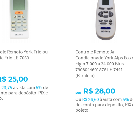
ole Remoto York Frio ou
Controle Remoto Ar
e Frio LE-7069
Condicionado York Alps Eco 
Elgin 7.000 a 24.000 Btus
7908044601876 LE-7441
(Paralelo)
R$ 25,00
 23,75
à vista com
5%
de
R$ 28,00
nto para depósito, PIX e
por
o.
Ou
R$ 26,60
à vista com
5%
d
desconto para depósito, PIX 
boleto.