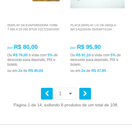
DISPLAY DA EVAPORADORA YORK
PLACA DISPLAY LG CB-180QLA
7.000 A 25.000 BTUS 031T21001000
6871AQ3263A 3545AP7224A
R$ 80,00
R$ 95,90
por
por
Ou
R$ 76,00
à vista com
5%
de
Ou
R$ 91,10
à vista com
5%
de
desconto para depósito, PIX e
desconto para depósito, PIX e
boleto.
boleto.
ou em
2x
de
R$ 40,00
ou em
2x
de
R$ 47,95
Página 1 de 14, exibindo 8 produtos de um total de 108.