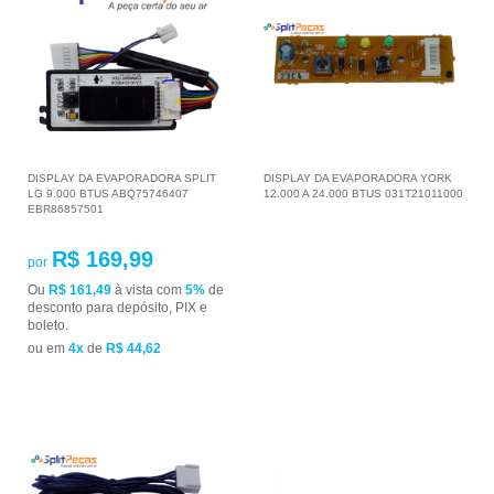
DISPLAY DA EVAPORADORA SPLIT
DISPLAY DA EVAPORADORA YORK
LG 9.000 BTUS ABQ75746407
12.000 A 24.000 BTUS 031T21011000
EBR86857501
R$ 169,99
por
Ou
R$ 161,49
à vista com
5%
de
desconto para depósito, PIX e
boleto.
ou em
4x
de
R$ 44,62