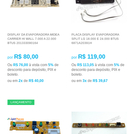
DISPLAY DA EVAPORADORA MIDEA
PLACA DISPLAY EVAPORADORA
CARRIER HI WALL 7.000 A 22.000
SPLIT LG 18.000 E 24.000 BTUS
BTUS 201333090164
6871A20391H
R$ 80,00
R$ 119,00
por
por
Ou
R$ 76,00
à vista com
5%
de
Ou
R$ 113,05
à vista com
5%
de
desconto para depósito, PIX e
desconto para depósito, PIX e
boleto.
boleto.
ou em
2x
de
R$ 40,00
ou em
3x
de
R$ 39,67
LANÇAMENTO