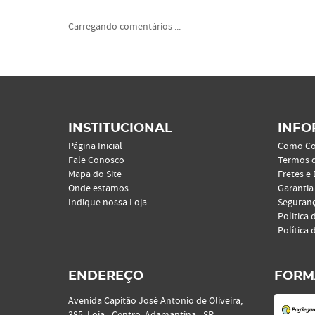
Carregando comentários ...
INSTITUCIONAL
INFO
Página Inicial
Como C
Fale Conosco
Termos 
Mapa do Site
Fretes e
Onde estamos
Garantia
Indique nossa Loja
Seguran
Politica 
Política 
ENDEREÇO
FORM
Avenida Capitão José Antonio de Oliveira,