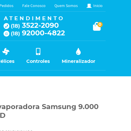
Pedidos
Fale Conosco
Quem Somos
Inicio
ATENDIMENTO
3522-2090
0
(18)
92000-4822
(18)
élices
Controles
Mineralizador
Evaporadora Samsung 9.000
0D