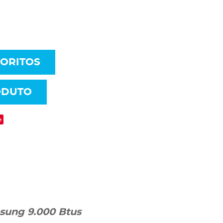
VORITOS
ODUTO
e
msung
9.000 Btus