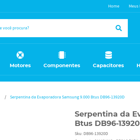
Home
Meus 
Motores
Componentes
Capacitores
H
Serpentina da Evaporadora Samsung 9.000 Btus DB96-13920D
Serpentina da 
Btus DB96-1392
Sku:
DB96-13920D