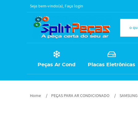
Seja bem-vindo(a),
Faça login
Peças Ar Cond
Placas Eletrônicas
Home
PEÇAS PARA AR CONDICIONADO
SAMSUNG