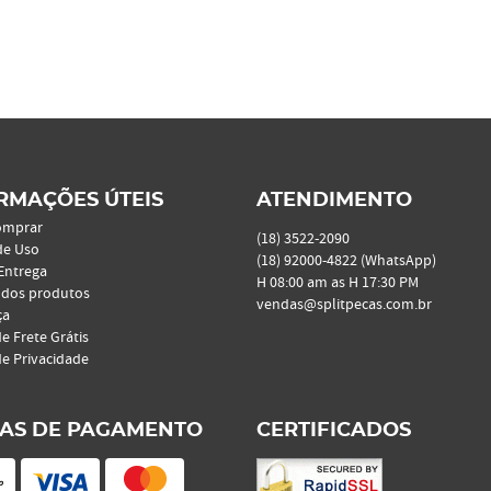
RMAÇÕES ÚTEIS
ATENDIMENTO
omprar
(18)
3522-2090
de Uso
(18)
92000-4822
(WhatsApp)
 Entrega
H 08:00 am as H 17:30 PM
 dos produtos
vendas@splitpecas.com.br
ça
de Frete Grátis
de Privacidade
AS DE PAGAMENTO
CERTIFICADOS