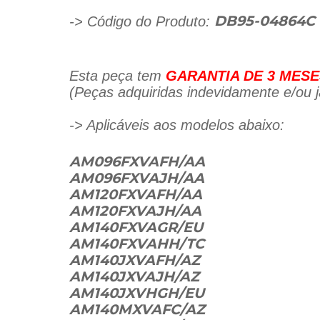
-> Código do Produto:
DB95-04864C
Esta peça tem
GARANTIA DE 3 MESE
(Peças adquiridas indevidamente e/ou já
-> Aplicáveis aos modelos abaixo:
AM096FXVAFH/AA
AM096FXVAJH/AA
AM120FXVAFH/AA
AM120FXVAJH/AA
AM140FXVAGR/EU
AM140FXVAHH/TC
AM140JXVAFH/AZ
AM140JXVAJH/AZ
AM140JXVHGH/EU
AM140MXVAFC/AZ