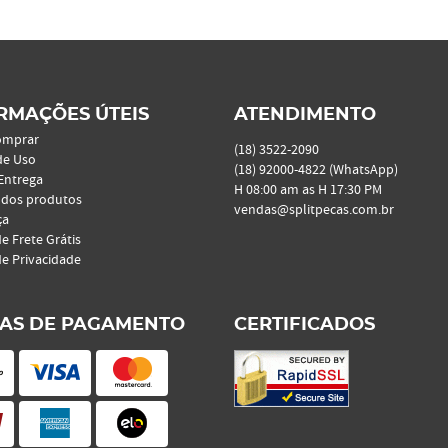
RMAÇÕES ÚTEIS
ATENDIMENTO
omprar
(18)
3522-2090
de Uso
(18)
92000-4822
(WhatsApp)
 Entrega
H 08:00 am as H 17:30 PM
 dos produtos
vendas@splitpecas.com.br
ça
de Frete Grátis
de Privacidade
AS DE PAGAMENTO
CERTIFICADOS