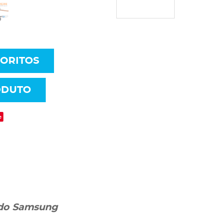
VORITOS
ODUTO
e
ado Samsung