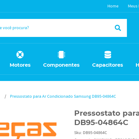
Home
Meus 
Motores
Componentes
Capacitores
H
Pressostato para Ar Condicionado Samsung DB95-04864C
Pressostato par
DB95-04864C
Sku:
DB95-04864C