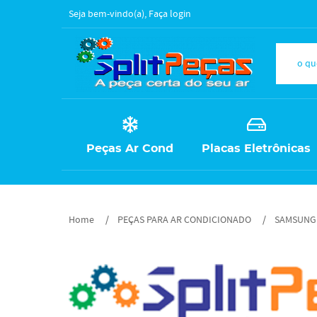
Seja bem-vindo(a),
Faça login
Peças Ar Cond
Placas Eletrônicas
Home
PEÇAS PARA AR CONDICIONADO
SAMSUNG