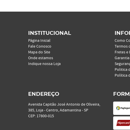
INSTITUCIONAL
INFO
Página Inicial
Como C
Fale Conosco
Termos 
Mapa do Site
Fretes e
Onde estamos
Garantia
Indique nossa Loja
Seguran
Politica 
Política 
ENDEREÇO
FORM
Avenida Capitão José Antonio de Oliveira,
385, Loja
-
Centro, Adamantina
-
SP
CEP: 17800-015