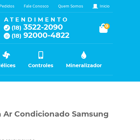
Pedidos
Fale Conosco
Quem Somos
Inicio
ATENDIMENTO
3522-2090
0
(18)
92000-4822
(18)
élices
Controles
Mineralizador
a Ar Condicionado Samsung