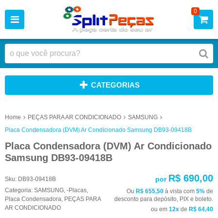
0
CATEGORIAS
Home
PEÇAS PARA AR CONDICIONADO
SAMSUNG
Placa Condensadora (DVM) Ar Condicionado Samsung DB93-09418B
Placa Condensadora (DVM) Ar Condicionado
Samsung DB93-09418B
R$ 690,00
por
Sku:
DB93-09418B
Categoria:
SAMSUNG
,
-Placas
,
Ou
R$ 655,50
à vista com
5%
de
Placa Condensadora
,
PEÇAS PARA
desconto para depósito, PIX e boleto.
AR CONDICIONADO
ou em
12x
de
R$ 64,40