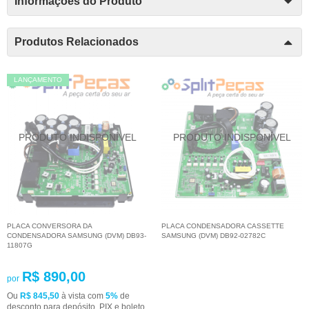
Informações do Produto
Produtos Relacionados
LANÇAMENTO
PLACA CONVERSORA DA
PLACA CONDENSADORA CASSETTE
CONDENSADORA SAMSUNG (DVM) DB93-
SAMSUNG (DVM) DB92-02782C
11807G
R$ 890,00
por
Ou
R$ 845,50
à vista com
5%
de
desconto para depósito, PIX e boleto.