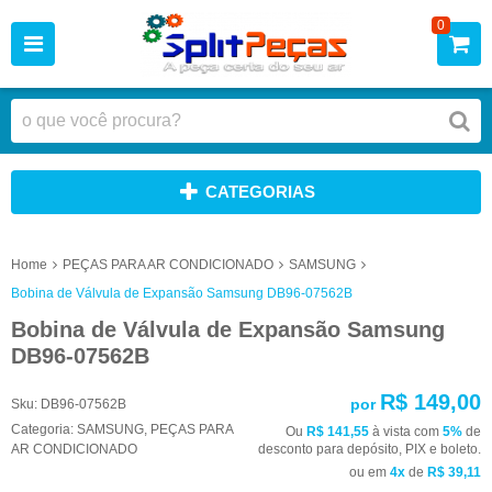
0
CATEGORIAS
Home
PEÇAS PARA AR CONDICIONADO
SAMSUNG
Bobina de Válvula de Expansão Samsung DB96-07562B
Bobina de Válvula de Expansão Samsung
DB96-07562B
R$ 149,00
por
Sku:
DB96-07562B
Categoria:
SAMSUNG
,
PEÇAS PARA
Ou
R$ 141,55
à vista com
5%
de
AR CONDICIONADO
desconto para depósito, PIX e boleto.
ou em
4x
de
R$ 39,11