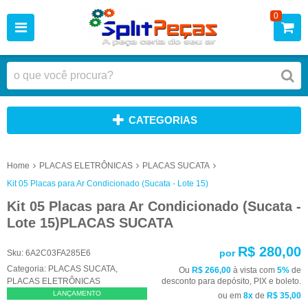
0
CATEGORIAS
Home
PLACAS ELETRÔNICAS
PLACAS SUCATA
Kit 05 Placas para Ar Condicionado (Sucata - Lote 15)
Kit 05 Placas para Ar Condicionado (Sucata -
Lote 15)PLACAS SUCATA
R$ 280,00
por
Sku:
6A2C03FA285E6
Categoria:
PLACAS SUCATA
,
Ou
R$ 266,00
à vista com
5%
de
PLACAS ELETRÔNICAS
desconto para depósito, PIX e boleto.
LANÇAMENTO
ou em
8x
de
R$ 35,00