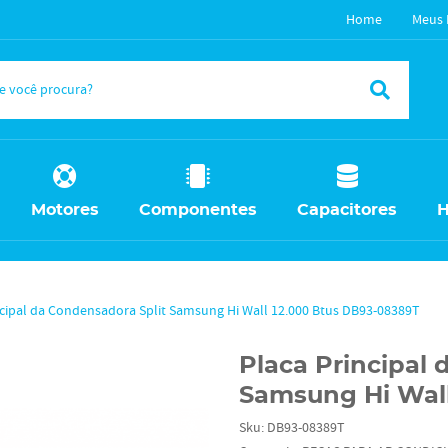
Home
Meus 
Motores
Componentes
Capacitores
H
ncipal da Condensadora Split Samsung Hi Wall 12.000 Btus DB93-08389T
Placa Principal 
Samsung Hi Wall
Sku:
DB93-08389T