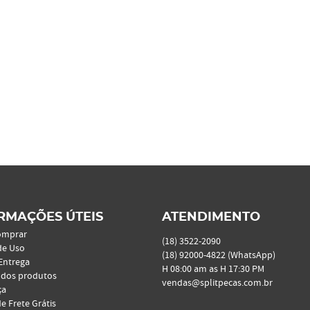
RMAÇÕES ÚTEIS
ATENDIMENTO
omprar
(18)
3522-2090
de Uso
(18)
92000-4822
(WhatsApp)
 Entrega
H 08:00 am as H 17:30 PM
 dos produtos
vendas@splitpecas.com.br
ça
de Frete Grátis