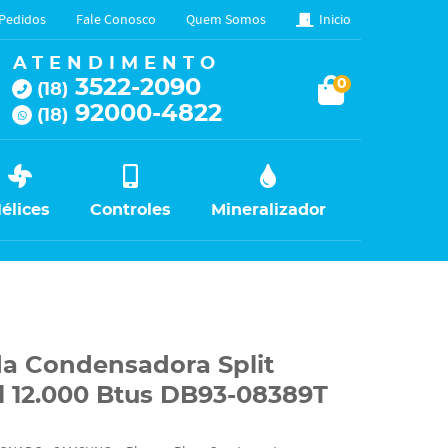
Pedidos
Fale Conosco
Quem Somos
Inicio
ATENDIMENTO
3522-2090
0
(18)
92000-4822
(18)
élices
Controles
Mineralizador
da Condensadora Split
 12.000 Btus DB93-08389T