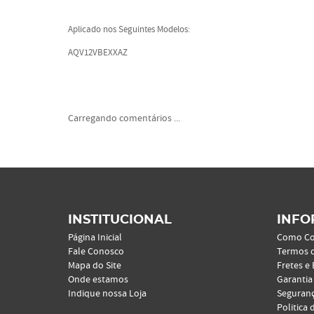
Aplicado nos Seguintes Modelos:
AQV12VBEXXAZ
Carregando comentários ...
INSTITUCIONAL
INFO
Página Inicial
Como C
Fale Conosco
Termos 
Mapa do Site
Fretes e
Onde estamos
Garantia
Indique nossa Loja
Seguran
Politica 