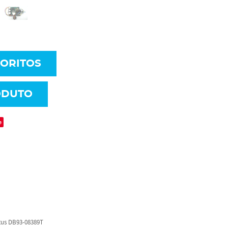
VORITOS
ODUTO
e
Btus DB93-08389T