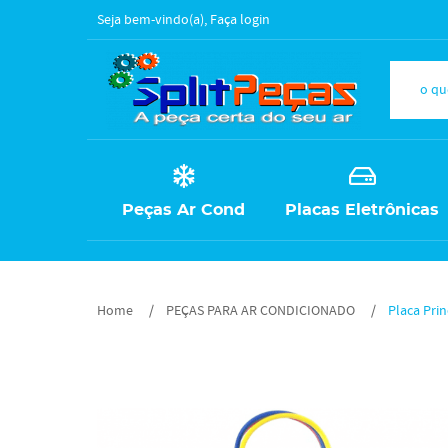
Seja bem-vindo(a),
Faça login
Peças Ar Cond
Placas Eletrônicas
Home
PEÇAS PARA AR CONDICIONADO
Placa Pri