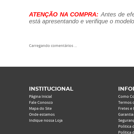
ATENÇÃO NA COMPRA:
Antes de efe
está apresentando e verifique o modelo
Carregando comentários ...
INSTITUCIONAL
INFO
Página Inicial
Como C
Fale Conosco
Termos 
Mapa do Site
Fretes e
Onde estamos
Garantia
Indique nossa Loja
Seguran
Politica 
Política 