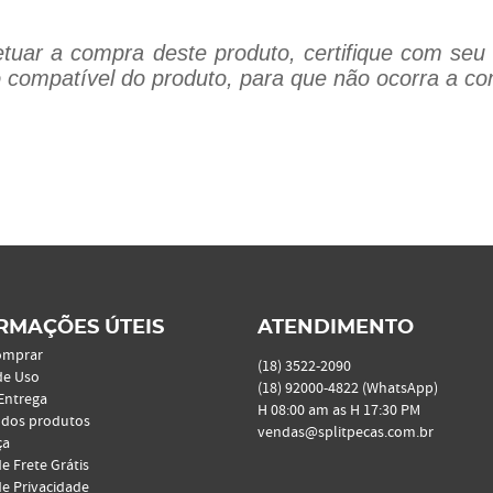
tuar a compra deste produto, certifique com seu 
 compatível do produto, para que não ocorra a co
RMAÇÕES ÚTEIS
ATENDIMENTO
omprar
(18)
3522-2090
de Uso
(18)
92000-4822
(WhatsApp)
 Entrega
H 08:00 am as H 17:30 PM
 dos produtos
vendas@splitpecas.com.br
ça
de Frete Grátis
de Privacidade