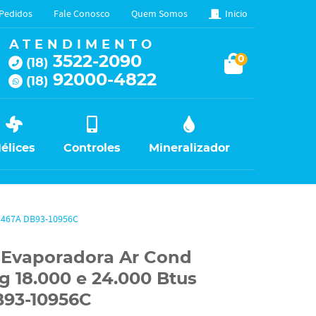
Pedidos
Fale Conosco
Quem Somos
Inicio
ATENDIMENTO
3522-2090
0
(18)
92000-4822
(18)
élices
Controles
Mineralizador
03467A DB93-10956C
a Evaporadora Ar Cond
g 18.000 e 24.000 Btus
93-10956C