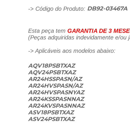
-> Código do Produto:
DB92-03467A
Esta peça tem
GARANTIA DE 3 MESE
(Peças adquiridas indevidamente e/ou já
-> Aplicáveis aos modelos abaixo:
AQV18PSBTXAZ
AQV24PSBTXAZ
AR24HSSPASN/AZ
AR24HVSPASN/AZ
AR24HVSPASNYAZ
AR24KSSPASNNAZ
AR24KVSPASNNAZ
ASV18PSBTXAZ
ASV24PSBTXAZ