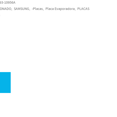
93-10956A
IONADO
SAMSUNG
-Placas
Placa Evaporadora
PLACAS
a