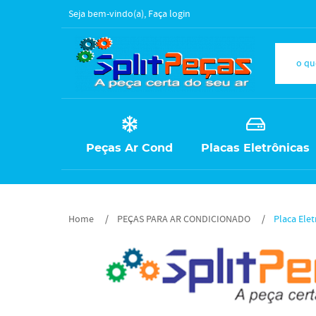
Seja bem-vindo(a),
Faça login
Peças Ar Cond
Placas Eletrônicas
Home
PEÇAS PARA AR CONDICIONADO
Placa Ele