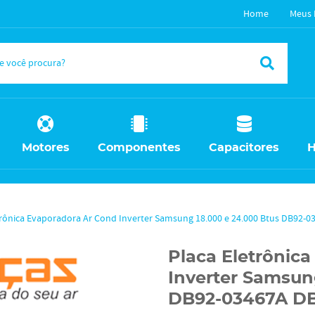
Home
Meus 
Motores
Componentes
Capacitores
H
trônica Evaporadora Ar Cond Inverter Samsung 18.000 e 24.000 Btus DB92-
Placa Eletrônic
Inverter Samsun
DB92-03467A DB