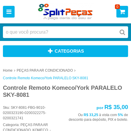
0
CATEGORIAS
Home
PEÇAS PARA AR CONDICIONADO
Controle Remoto Komeco/York PARALELO SKY-8081
Controle Remoto Komeco/York PARALELO
SKY-8081
R$ 35,00
por
Sku:
SKY-8081-FBG-9010-
0200323190-0200322275-
Ou
R$ 33,25
à vista com
5%
de
0200321741
desconto para depósito, PIX e boleto.
Categoria:
PEÇAS PARA AR
CONDICIONADO
,
KOMECO
,
-