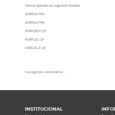
Valvula Aplicada nos Seguintes Modelos:
AOBR18J FRIA
AOBR24J FRIA
AOBR18LEC QF
AOBR12LC QF
AOBG15LJC QF
Carregando comentários ...
INSTITUCIONAL
INFO