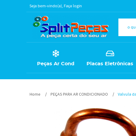
Seja bem-vindo(a),
Faça login
Peças Ar Cond
Placas Eletrônicas
Home
PEÇAS PARA AR CONDICIONADO
Valvula d