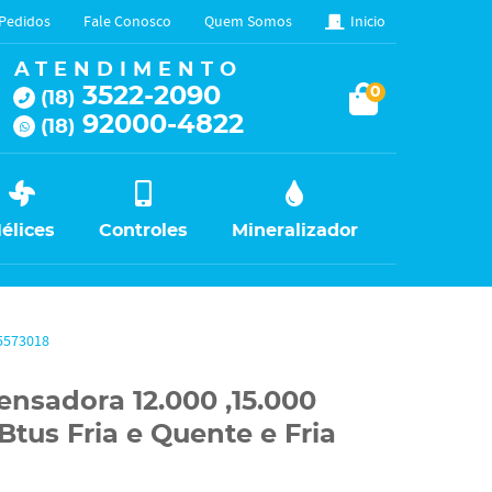
Pedidos
Fale Conosco
Quem Somos
Inicio
ATENDIMENTO
3522-2090
0
(18)
92000-4822
(18)
élices
Controles
Mineralizador
15573018
ensadora 12.000 ,15.000
Btus Fria e Quente e Fria