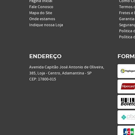
Página Inicial
Como C
Fale Conosco
Termos 
Mapa do Site
Fretes e
Onde estamos
Garantia
Indique nossa Loja
Seguran
Politica 
Política 
ENDEREÇO
FORM
Avenida Capitão José Antonio de Oliveira,
385, Loja
-
Centro, Adamantina
-
SP
CEP: 17800-015