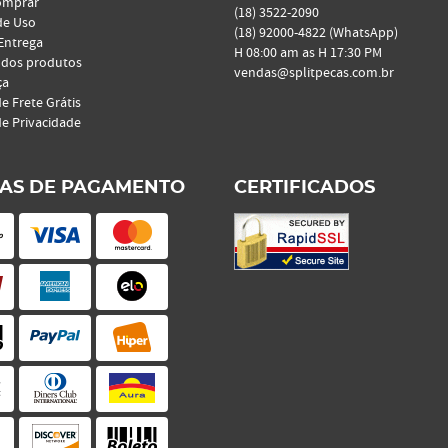
omprar
(18)
3522-2090
de Uso
(18)
92000-4822
(WhatsApp)
 Entrega
H 08:00 am as H 17:30 PM
 dos produtos
vendas@splitpecas.com.br
ça
de Frete Grátis
de Privacidade
AS DE PAGAMENTO
CERTIFICADOS