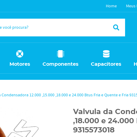
Home
Meus 
Motores
Componentes
Capacitores
H
a Condensadora 12.000 ,15.000 ,18.000 e 24.000 Btus Fria e Quente e Fria 93
Valvula da Cond
,18.000 e 24.000 
9315573018