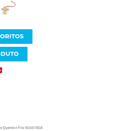
VORITOS
ODUTO
e
 e Quente e Fria 9315573018