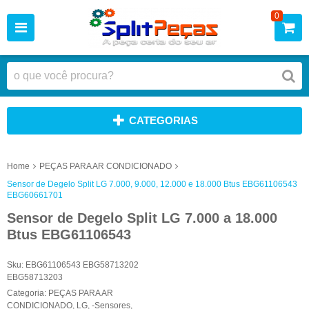
0
CATEGORIAS
Home
PEÇAS PARA AR CONDICIONADO
Sensor de Degelo Split LG 7.000, 9.000, 12.000 e 18.000 Btus EBG61106543
EBG60661701
Sensor de Degelo Split LG 7.000 a 18.000
Btus EBG61106543
Sku:
EBG61106543 EBG58713202
EBG58713203
Categoria:
PEÇAS PARA AR
CONDICIONADO
,
LG
,
-Sensores
,