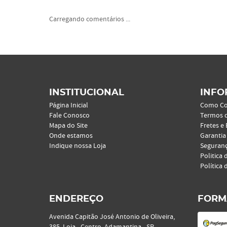
Carregando comentários ...
INSTITUCIONAL
INFO
Página Inicial
Como C
Fale Conosco
Termos 
Mapa do Site
Fretes e
Onde estamos
Garantia
Indique nossa Loja
Seguran
Politica 
Política 
ENDEREÇO
FORM
Avenida Capitão José Antonio de Oliveira,