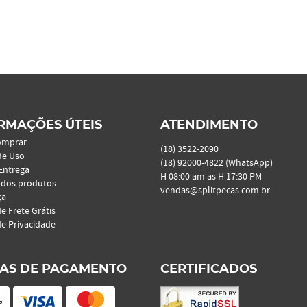
RMAÇÕES ÚTEIS
ATENDIMENTO
omprar
(18)
3522-2090
de Uso
(18)
92000-4822
(WhatsApp)
 Entrega
H 08:00 am as H 17:30 PM
 dos produtos
vendas@splitpecas.com.br
ça
de Frete Grátis
de Privacidade
AS DE PAGAMENTO
CERTIFICADOS