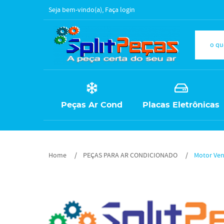
Seja bem-vindo(a),
Faça login
Peças Ar Cond
Placas Eletrônicas
Home
PEÇAS PARA AR CONDICIONADO
Motor Ven