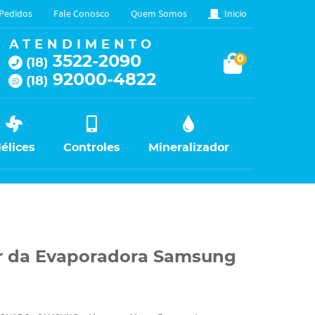
Pedidos
Fale Conosco
Quem Somos
Inicio
ATENDIMENTO
3522-2090
0
(18)
92000-4822
(18)
élices
Controles
Mineralizador
or da Evaporadora Samsung