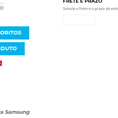
FRETE E PRAZO
Simule o frete e o prazo de ent
VORITOS
ODUTO
e
ra Samsung