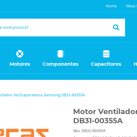
Home
Meus 
Motores
Componentes
Capacitores
H
tilador da Evaporadora Samsung DB31-00355A
Motor Ventilad
DB31-00355A
Sku:
DB31-00355A