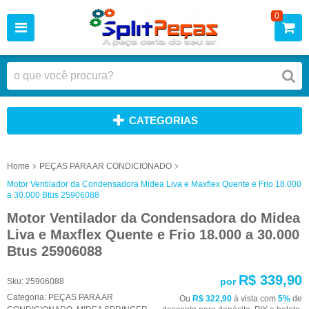
0
CATEGORIAS
Home
PEÇAS PARA AR CONDICIONADO
Motor Ventilador da Condensadora Midea Liva e Maxflex Quente e Frio 18.000
a 30.000 Btus 25906088
Motor Ventilador da Condensadora do Midea
Liva e Maxflex Quente e Frio 18.000 a 30.000
Btus 25906088
R$ 339,90
por
Sku:
25906088
Categoria:
PEÇAS PARA AR
Ou
R$ 322,90
à vista com
5%
de