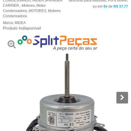
CONDICIONADO
,
MIDEA SPRINGER
desconto para depósito, PIX e boleto.
CARRIER
,
-Motores
,
Motor
ou em
9x
de
R$ 37,77
Condensadora
,
MOTORES
,
Motores
Condensadora
Marca:
MIDEA
Produto Indisponível