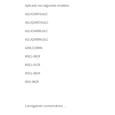
Aplicado nos seguintes modelos :
42LUCA007515LC
42LUQA007515LC
42LUCA009515LC
42LUQA009515LC
42MLCC09M5
MSE1-09CR
MSE1-07CR
MSS1-09CR
MSS-09CR
Carregando comentários ...