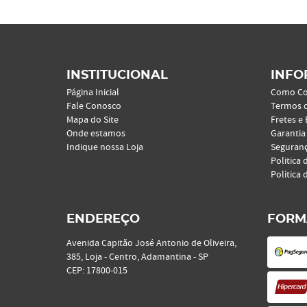
INSTITUCIONAL
INFO
Página Inicial
Como C
Fale Conosco
Termos 
Mapa do Site
Fretes e
Onde estamos
Garantia
Indique nossa Loja
Seguran
Politica 
Política 
ENDEREÇO
FORM
Avenida Capitão José Antonio de Oliveira,
385, Loja
-
Centro, Adamantina
-
SP
CEP: 17800-015