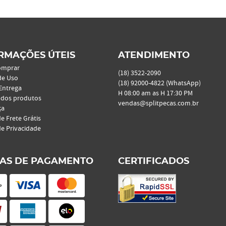
RMAÇÕES ÚTEIS
ATENDIMENTO
omprar
(18)
3522-2090
de Uso
(18)
92000-4822
(WhatsApp)
 Entrega
H 08:00 am as H 17:30 PM
 dos produtos
vendas@splitpecas.com.br
ça
de Frete Grátis
de Privacidade
AS DE PAGAMENTO
CERTIFICADOS