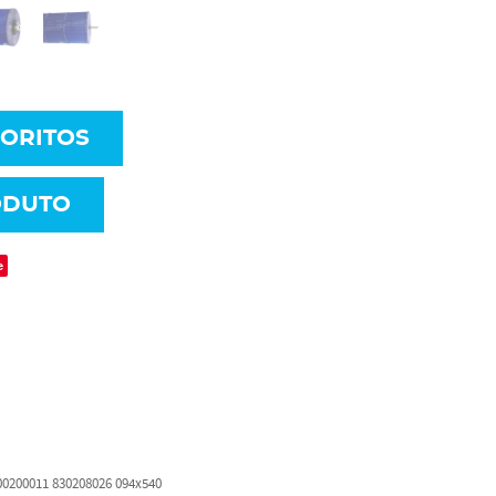
VORITOS
ODUTO
e
100200011 830208026 094x540