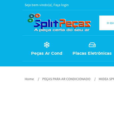
Seja bem-vindo(a),
Faça login
Peças Ar Cond
Placas Eletrônicas
Home
PEÇAS PARA AR CONDICIONADO
MIDEA SP