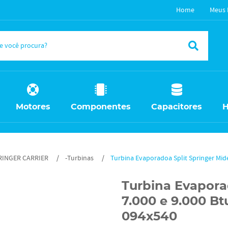
Home
Meus 
Motores
Componentes
Capacitores
H
RINGER CARRIER
-Turbinas
Turbina Evaporadoa Split Springer Mid
Turbina Evapora
7.000 e 9.000 B
094x540