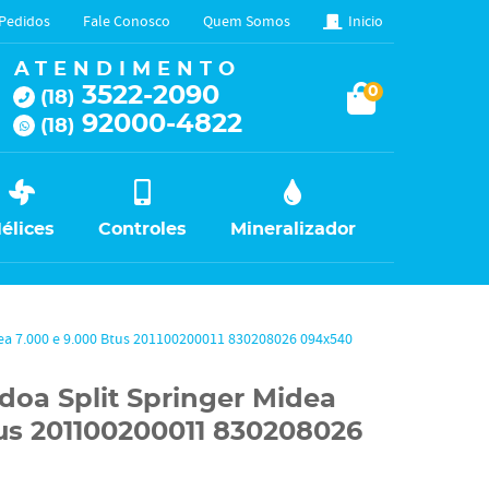
Pedidos
Fale Conosco
Quem Somos
Inicio
ATENDIMENTO
3522-2090
0
(18)
92000-4822
(18)
élices
Controles
Mineralizador
ea 7.000 e 9.000 Btus 201100200011 830208026 094x540
doa Split Springer Midea
tus 201100200011 830208026