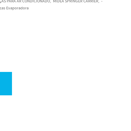
ÇAS PARA AR CONDICIONADO
MIDEA SPRINGER CARRIER
-
cas Evaporadora