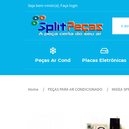
Seja bem-vindo(a),
Faça login
Peças Ar Cond
Placas Eletrônicas
Home
PEÇAS PARA AR CONDICIONADO
MIDEA SP