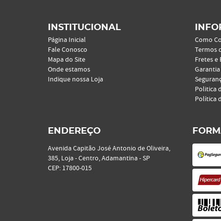
INSTITUCIONAL
INFO
Página Inicial
Como C
Fale Conosco
Termos 
Mapa do Site
Fretes e
Onde estamos
Garantia
Indique nossa Loja
Seguran
Politica 
Política 
ENDEREÇO
FORM
Avenida Capitão José Antonio de Oliveira,
385, Loja
-
Centro, Adamantina
-
SP
CEP: 17800-015