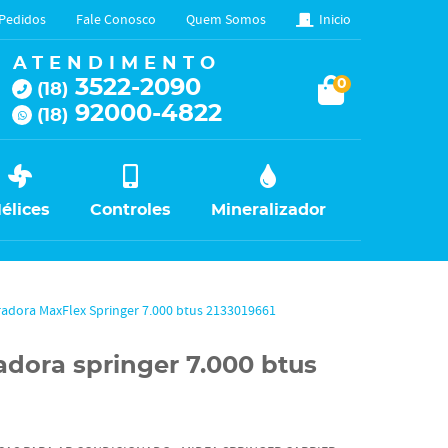
Pedidos
Fale Conosco
Quem Somos
Inicio
ATENDIMENTO
3522-2090
0
(18)
92000-4822
(18)
élices
Controles
Mineralizador
radora MaxFlex Springer 7.000 btus 2133019661
adora springer 7.000 btus