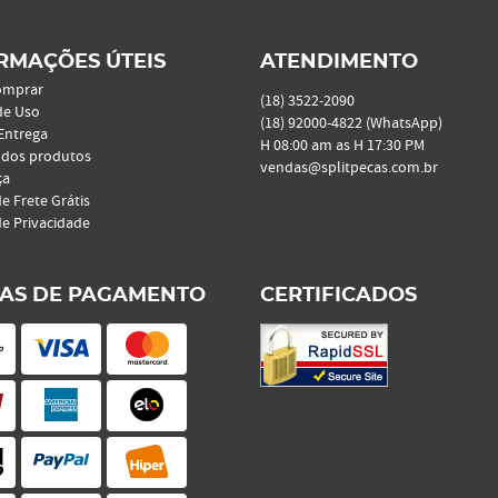
RMAÇÕES ÚTEIS
ATENDIMENTO
omprar
(18)
3522-2090
de Uso
(18)
92000-4822
(WhatsApp)
 Entrega
H 08:00 am as H 17:30 PM
 dos produtos
vendas@splitpecas.com.br
ça
de Frete Grátis
de Privacidade
AS DE PAGAMENTO
CERTIFICADOS