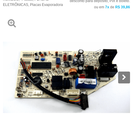
desconto para depósito, PIX e boleto.
ELETRÔNICAS
,
Placas Evaporadora
ou em
7x
de
R$ 39,86