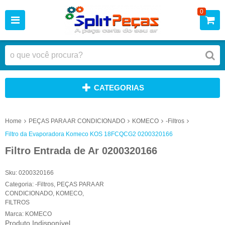
0
CATEGORIAS
Home
PEÇAS PARA AR CONDICIONADO
KOMECO
-Filtros
Filtro da Evaporadora Komeco KOS 18FCQCG2 0200320166
Filtro Entrada de Ar 0200320166
Sku:
0200320166
Categoria:
-Filtros
,
PEÇAS PARA AR
CONDICIONADO
,
KOMECO
,
FILTROS
Marca:
KOMECO
Produto Indisponível