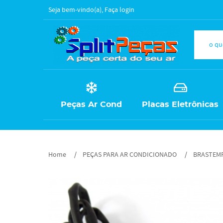
Seja bem-vindo(a),
Faça login
Peças Ar Cond
Placas Eletrônicas
Home
PEÇAS PARA AR CONDICIONADO
BRASTEM