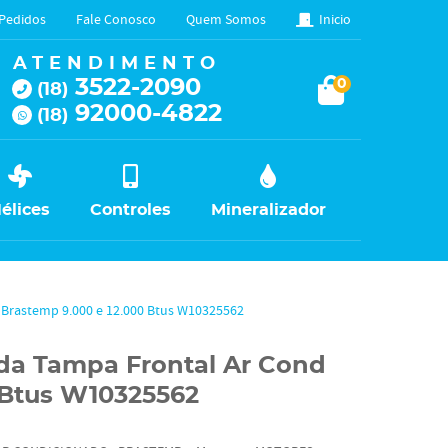
Pedidos
Fale Conosco
Quem Somos
Inicio
ATENDIMENTO
3522-2090
0
(18)
92000-4822
(18)
élices
Controles
Mineralizador
 Brastemp 9.000 e 12.000 Btus W10325562
da Tampa Frontal Ar Cond
 Btus W10325562