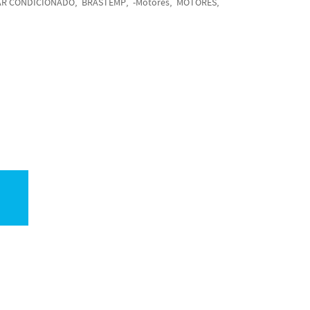
AR CONDICIONADO
BRASTEMP
-Motores
MOTORES