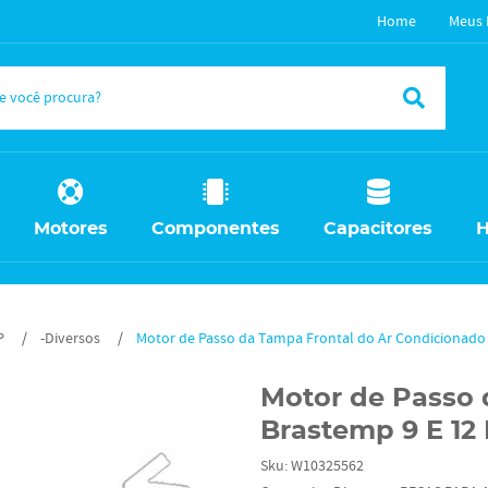
Home
Meus 
Motores
Componentes
Capacitores
H
P
-Diversos
Motor de Passo da Tampa Frontal do Ar Condicionado
Motor de Passo 
Brastemp 9 E 12
Sku:
W10325562