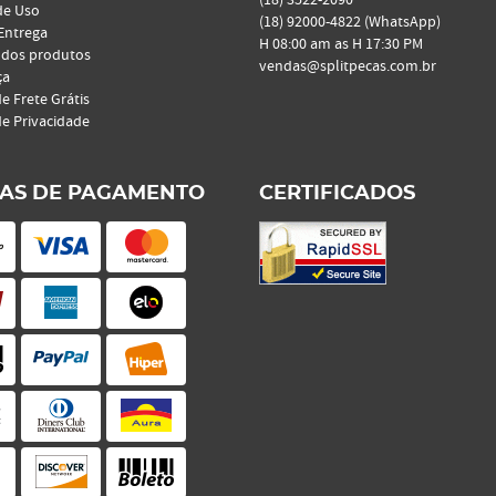
(18)
3522-2090
de Uso
(18)
92000-4822
(WhatsApp)
 Entrega
H 08:00 am as H 17:30 PM
 dos produtos
vendas@splitpecas.com.br
ça
de Frete Grátis
de Privacidade
AS DE PAGAMENTO
CERTIFICADOS