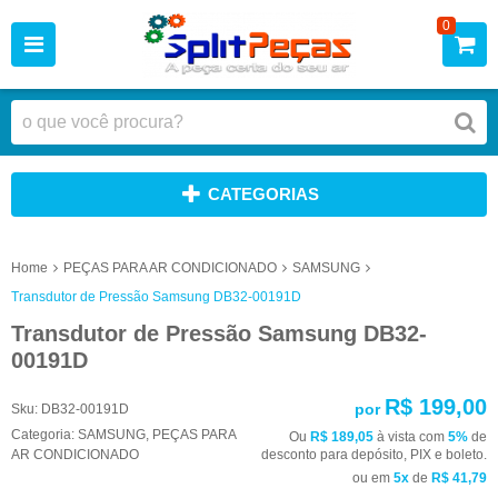
0
CATEGORIAS
Home
PEÇAS PARA AR CONDICIONADO
SAMSUNG
Transdutor de Pressão Samsung DB32-00191D
Transdutor de Pressão Samsung DB32-
00191D
R$ 199,00
por
Sku:
DB32-00191D
Categoria:
SAMSUNG
,
PEÇAS PARA
Ou
R$ 189,05
à vista com
5%
de
AR CONDICIONADO
desconto para depósito, PIX e boleto.
ou em
5x
de
R$ 41,79