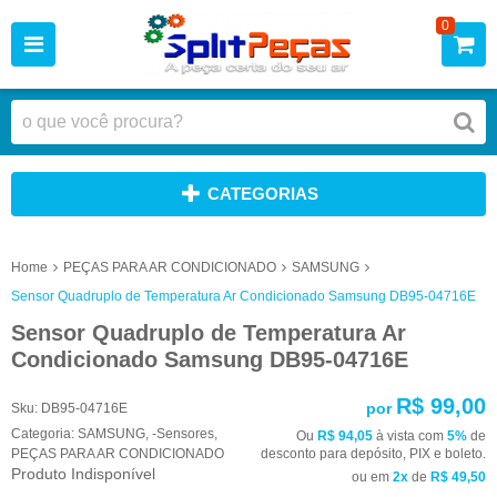
0
CATEGORIAS
Home
PEÇAS PARA AR CONDICIONADO
SAMSUNG
Sensor Quadruplo de Temperatura Ar Condicionado Samsung DB95-04716E
Sensor Quadruplo de Temperatura Ar
Condicionado Samsung DB95-04716E
R$ 99,00
por
Sku:
DB95-04716E
Categoria:
SAMSUNG
,
-Sensores
,
Ou
R$ 94,05
à vista com
5%
de
PEÇAS PARA AR CONDICIONADO
desconto para depósito, PIX e boleto.
Produto Indisponível
ou em
2x
de
R$ 49,50