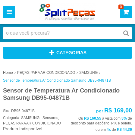
0
CATEGORIAS
Home
PEÇAS PARA AR CONDICIONADO
SAMSUNG
Sensor de Temperatura Ar Condicionado Samsung DB95-04871B
Sensor de Temperatura Ar Condicionado
Samsung DB95-04871B
R$ 169,00
por
Sku:
DB95-04871B
Categoria:
SAMSUNG
,
-Sensores
,
Ou
R$ 160,55
à vista com
5%
de
PEÇAS PARA AR CONDICIONADO
desconto para depósito, PIX e boleto.
Produto Indisponível
ou em
4x
de
R$ 44,36