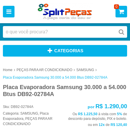
0
CATEGORIAS
Home
PEÇAS PARA AR CONDICIONADO
SAMSUNG
Placa Evaporadora Samsung 30.000 a 54.000 Btus DB92-02784A
Placa Evaporadora Samsung 30.000 a 54.000
Btus DB92-02784A
R$ 1.290,00
por
Sku:
DB92-02784A
Categoria:
SAMSUNG
,
Placa
Ou
R$ 1.225,50
à vista com
5%
de
Evaporadora
,
PEÇAS PARA AR
desconto para depósito, PIX e boleto.
CONDICIONADO
ou em
12x
de
R$ 120,40