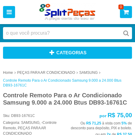
0
CATEGORIAS
Home
PEÇAS PARA AR CONDICIONADO
SAMSUNG
Controle Remoto Para o Ar Condicionado Samsung 9.000 a 24.000 Btus
DB93-16761C
Controle Remoto Para o Ar Condicionado
Samsung 9.000 a 24.000 Btus DB93-16761C
R$ 75,00
por
Sku:
DB93-16761C
Categoria:
SAMSUNG
,
-Controle
Ou
R$ 71,25
à vista com
5%
de
Remoto
,
PEÇAS PARA AR
desconto para depósito, PIX e boleto.
CONDICIONADO
ou em
2x
de
R$ 37,50