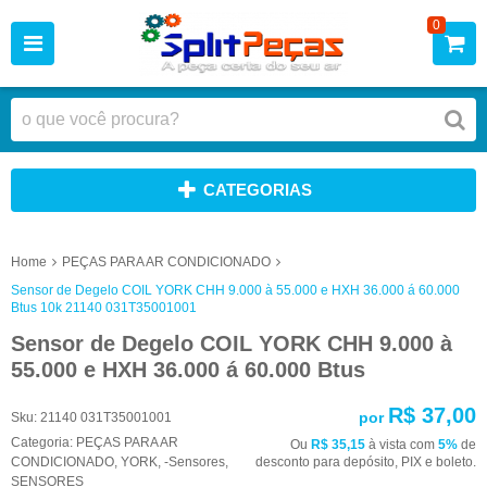
0
CATEGORIAS
Home
PEÇAS PARA AR CONDICIONADO
Sensor de Degelo COIL YORK CHH 9.000 à 55.000 e HXH 36.000 á 60.000
Btus 10k 21140 031T35001001
Sensor de Degelo COIL YORK CHH 9.000 à
55.000 e HXH 36.000 á 60.000 Btus
R$ 37,00
por
Sku:
21140 031T35001001
Categoria:
PEÇAS PARA AR
Ou
R$ 35,15
à vista com
5%
de
CONDICIONADO
,
YORK
,
-Sensores
,
desconto para depósito, PIX e boleto.
SENSORES