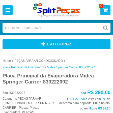
0
CATEGORIAS
Home
PEÇAS PARA AR CONDICIONADO
Placa Principal da Evaporadora Midea Springer Carrier 830222092
Placa Principal da Evaporadora Midea
Springer Carrier 830222092
R$ 290,00
por
Sku:
830222092
Categoria:
PEÇAS PARA AR
Ou
R$ 275,50
à vista com
5%
de
CONDICIONADO
,
MIDEA SPRINGER
desconto para depósito, PIX e boleto.
CARRIER
,
-Placas
,
Placas
ou em
8x
de
R$ 36,25
Evaporadora
,
PLACAS