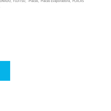
IONADO
FUJITSU
-Placas
Placas Evaporadora
PLACAS
a