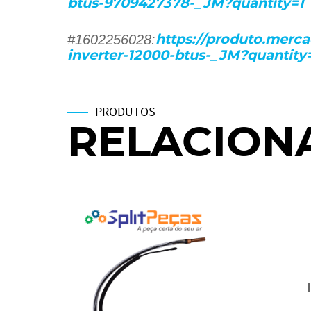
btus-9709427378-_JM?quantity=1
#1602256028:
https://produto.merca
inverter-12000-btus-_JM?quantity
PRODUTOS
RELACION