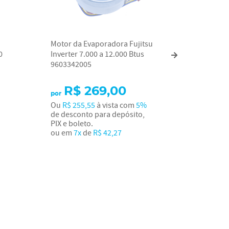
Motor da Evaporadora Fujitsu
Rolamen
0
Inverter 7.000 a 12.000 Btus
Evaporad
9603342005
36.000 
R$ 269,00
por
Ou
R$ 255,55
à vista com
5%
de desconto para depósito,
PIX e boleto.
ou em
7x
de
R$ 42,27