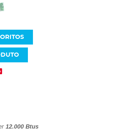
VORITOS
ODUTO
e
ter
12.000 Btus