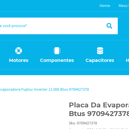
Home
Meus 
Motores
Componentes
Capacitores
H
Evaporadora Fujitsu Inverter 12.000 Btus 9709427378
Placa Da Evapora
Btus 970942737
Sku:
9709427378