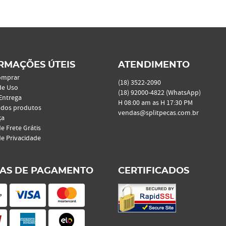
RMAÇÕES ÚTEIS
ATENDIMENTO
omprar
(18)
3522-2090
de Uso
(18)
92000-4822
(WhatsApp)
 Entrega
H 08:00 am as H 17:30 PM
 dos produtos
vendas@splitpecas.com.br
ça
de Frete Grátis
de Privacidade
AS DE PAGAMENTO
CERTIFICADOS