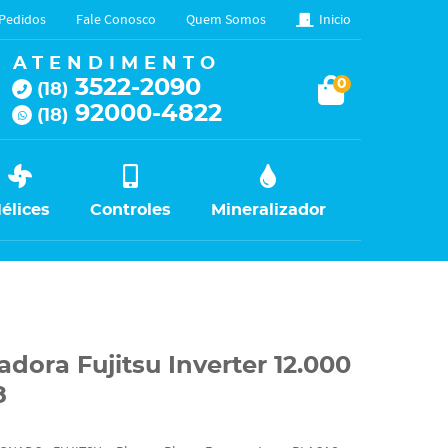
Pedidos
Fale Conosco
Quem Somos
Inicio
ATENDIMENTO
3522-2090
0
(18)
92000-4822
(18)
élices
Controles
Mineralizador
dora Fujitsu Inverter 12.000
8