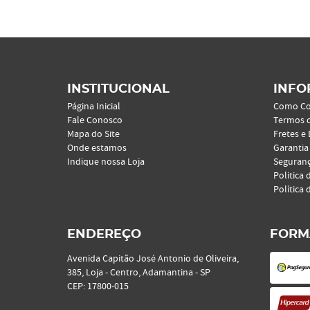
INSTITUCIONAL
INFO
Página Inicial
Como C
Fale Conosco
Termos 
Mapa do Site
Fretes e
Onde estamos
Garantia
Indique nossa Loja
Seguran
Politica 
Política 
ENDEREÇO
FORM
Avenida Capitão José Antonio de Oliveira,
385, Loja
-
Centro, Adamantina
-
SP
CEP: 17800-015