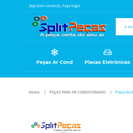
Seja bem-vindo(a),
Faça login
Peças Ar Cond
Placas Eletrônicas
Home
PEÇAS PARA AR CONDICIONADO
Placa Da 