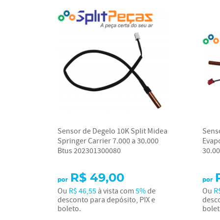
Sensor de Degelo 10K Split Midea
Sens
Springer Carrier 7.000 a 30.000
Evap
Btus 202301300080
30.0
R$ 49,00
por
por
Ou
R$ 46,55
à vista com
5%
de
Ou
R
desconto para depósito, PIX e
desco
boleto.
bolet