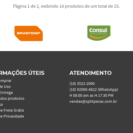
Página 1 de 2, exibindo 16 produtos de um total de 25.
RMAÇÕES ÚTEIS
ATENDIMENTO
omprar
(18)
3522-2090
de Uso
(18)
92000-4822
(WhatsApp)
 Entrega
H 08:00 am as H 17:30 PM
 dos produtos
vendas@splitpecas.com.br
ça
de Frete Grátis
de Privacidade