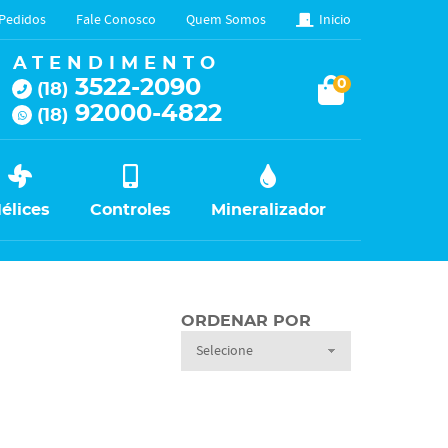
Pedidos
Fale Conosco
Quem Somos
Inicio
ATENDIMENTO
3522-2090
0
(18)
92000-4822
(18)
élices
Controles
Mineralizador
ORDENAR POR
Selecione