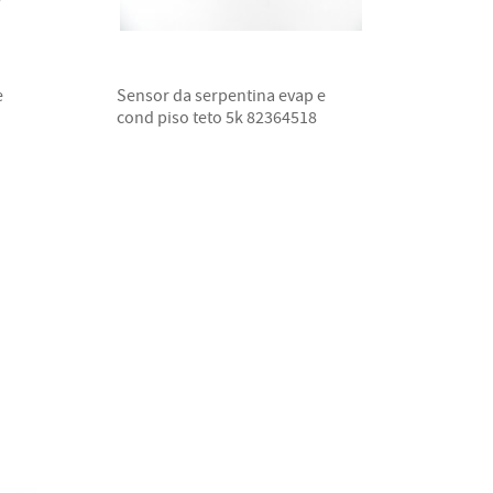
e
Sensor da serpentina evap e
cond piso teto 5k 82364518