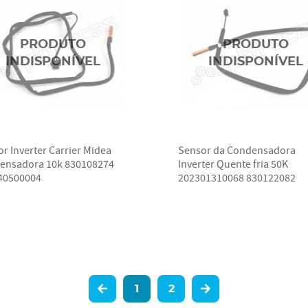
r Inverter Carrier Midea
Sensor da Condensadora
ensadora 10k 830108274
Inverter Quente fria 50K
40500004
202301310068 830122082
1
2