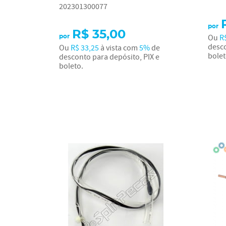
202301300077
por
R$ 35,00
Ou
R
por
desco
Ou
R$ 33,25
à vista com
5%
de
bolet
desconto para depósito, PIX e
boleto.