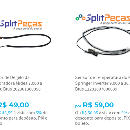
or de Degelo da
Sensor de Temperatura do 
oradora Midea 7.000 a
Springer Inverter 9.000 a 36
00 Btus 202301300056
Btus 11201007000039
R$ 49,00
R$ 59,00
por
$ 46,55
à vista com
5%
de
Ou
R$ 56,05
à vista com
5%
nto para depósito, PIX e
desconto para depósito, PIX
o.
boleto.