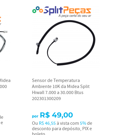
Midea
Sensor de Temperatura
.000
Ambiente 10K da Midea Split
Hiwall 7.000 a 30.000 Btus
202301300209
R$ 49,00
de
por
 e
Ou
R$ 46,55
à vista com
5%
de
desconto para depósito, PIX e
boleto.