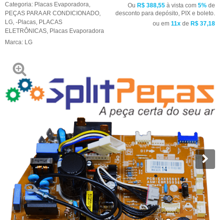
Categoria:
Placas Evaporadora
,
Ou
R$ 388,55
à vista com
5%
de
PEÇAS PARA AR CONDICIONADO
,
desconto para depósito, PIX e boleto.
LG
,
-Placas
,
PLACAS
ou em
11x
de
R$ 37,18
ELETRÔNICAS
,
Placas Evaporadora
Marca:
LG