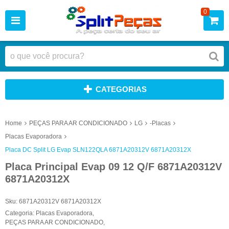
0
CATEGORIAS
Home
PEÇAS PARA AR CONDICIONADO
LG
-Placas
Placas Evaporadora
Placa DC Split LG Evap SLN122QLA 6871A20312V 6871A20312X
Placa Principal Evap 09 12 Q/F 6871A20312V
6871A20312X
Sku:
6871A20312V 6871A20312X
Categoria:
Placas Evaporadora
,
PEÇAS PARA AR CONDICIONADO
,