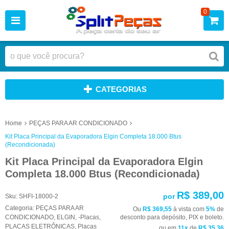
0
CATEGORIAS
Home
PEÇAS PARA AR CONDICIONADO
Kit Placa Principal da Evaporadora Elgin Completa 18.000 Btus
(Recondicionada)
Kit Placa Principal da Evaporadora Elgin
Completa 18.000 Btus (Recondicionada)
R$ 389,00
por
Sku:
SHFI-18000-2
Categoria:
PEÇAS PARA AR
Ou
R$ 369,55
à vista com
5%
de
CONDICIONADO
,
ELGIN
,
-Placas
,
desconto para depósito, PIX e boleto.
PLACAS ELETRÔNICAS
,
Placas
ou em
11x
de
R$ 35,36