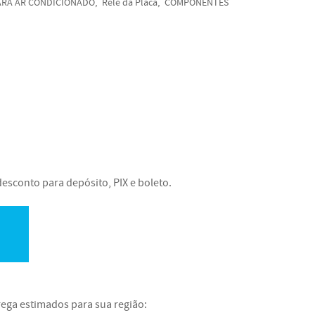
ARA AR CONDICIONADO
Rele da Placa
COMPONENTES
esconto para depósito, PIX e boleto.
rega estimados para sua região: