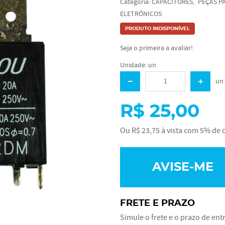
Categoria:
CAPACITORES
PEÇAS P
ELETRÔNICOS
PRODUTO INDISPONÍVEL
Seja o primeira a avaliar!
Unidade: un
un
R$ 25,00
Ou
R$ 23,75
à vista com
5%
de d
AVISE-ME
FRETE E PRAZO
Simule o frete e o prazo de ent