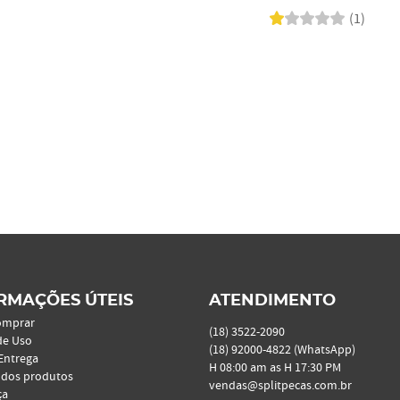
(1)
RMAÇÕES ÚTEIS
ATENDIMENTO
omprar
(18)
3522-2090
de Uso
(18)
92000-4822
(WhatsApp)
 Entrega
H 08:00 am as H 17:30 PM
 dos produtos
vendas@splitpecas.com.br
ça