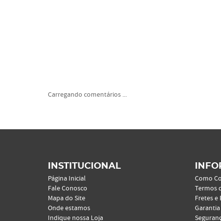
Carregando comentários ...
INSTITUCIONAL
INFO
Página Inicial
Como C
Fale Conosco
Termos 
Mapa do Site
Fretes e
Onde estamos
Garantia
Indique nossa Loja
Seguran