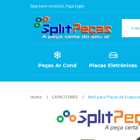
Seja bem-vindo(a),
Faça login
Peças Ar Cond
Placas Eletrônicas
Home
CAPACITORES
Relé para Placas de Evapora