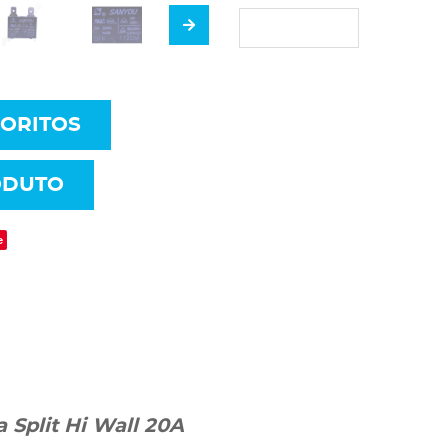
VORITOS
ODUTO
e
 Split Hi Wall
20A