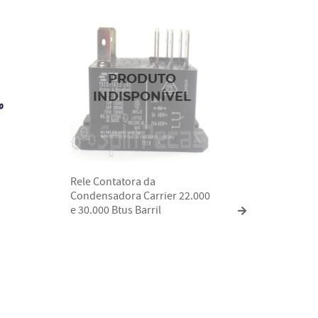
Rele Contatora da
Bandeja
Condensadora Carrier 22.000
Evapora
e 30.000 Btus Barril
18FCQCG