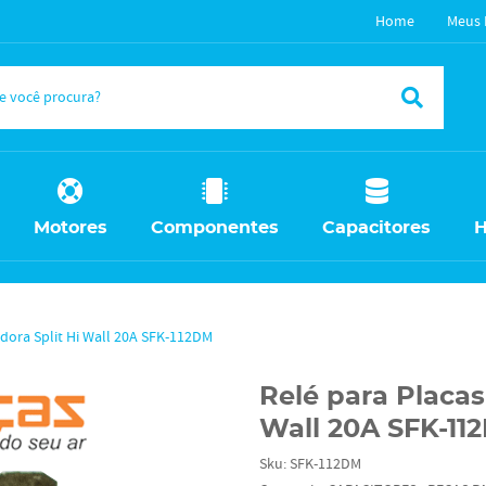
Home
Meus 
Motores
Componentes
Capacitores
H
dora Split Hi Wall 20A SFK-112DM
Relé para Placas
Wall 20A SFK-11
Sku:
SFK-112DM