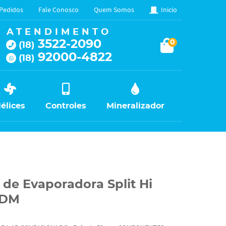
Pedidos
Fale Conosco
Quem Somos
Inicio
ATENDIMENTO
3522-2090
0
(18)
92000-4822
(18)
élices
Controles
Mineralizador
 de Evaporadora Split Hi
2DM