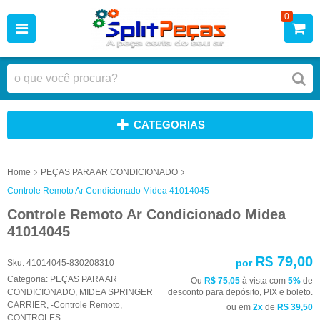
0
CATEGORIAS
Home
PEÇAS PARA AR CONDICIONADO
Controle Remoto Ar Condicionado Midea 41014045
Controle Remoto Ar Condicionado Midea
41014045
R$ 79,00
por
Sku:
41014045-830208310
Categoria:
PEÇAS PARA AR
Ou
R$ 75,05
à vista com
5%
de
CONDICIONADO
,
MIDEA SPRINGER
desconto para depósito, PIX e boleto.
CARRIER
,
-Controle Remoto
,
ou em
2x
de
R$ 39,50
CONTROLES