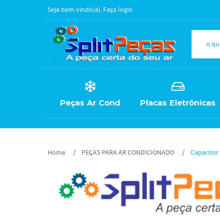
Seja bem-vindo(a),
Faça login
Peças Ar Cond
Placas Eletrônicas
Home
PEÇAS PARA AR CONDICIONADO
Capacitor