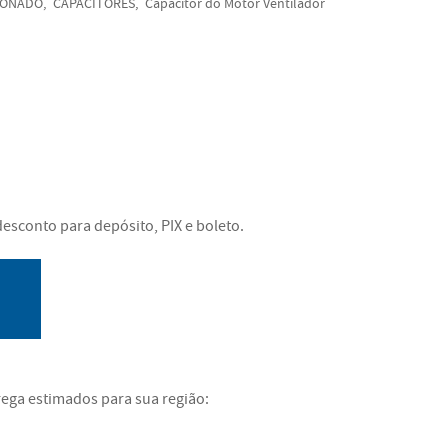
IONADO
CAPACITORES
Capacitor do Motor Ventilador
esconto para depósito, PIX e boleto.
rega estimados para sua região: