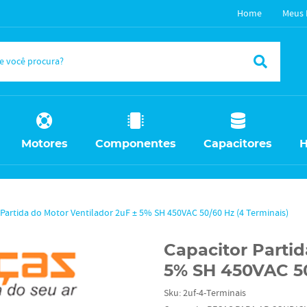
Home
Meus 
Motores
Componentes
Capacitores
H
 Partida do Motor Ventilador 2uF ± 5% SH 450VAC 50/60 Hz (4 Terminais)
Capacitor Partid
5% SH 450VAC 50
Sku:
2uf-4-Terminais