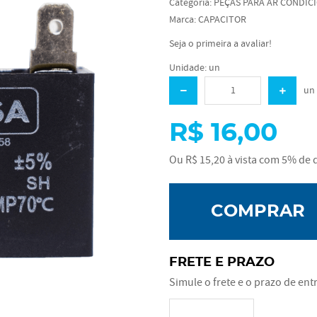
Categoria:
PEÇAS PARA AR CONDIC
Marca:
CAPACITOR
Seja o primeira a avaliar!
Unidade: un
un
R$ 16,00
Ou
R$ 15,20
à vista com
5%
de d
COMPRAR
FRETE E PRAZO
Simule o frete e o prazo de ent