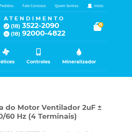
Pedidos
Fale Conosco
Quem Somos
Inicio
ATENDIMENTO
3522-2090
0
(18)
92000-4822
(18)
élices
Controles
Mineralizador
a do Motor Ventilador 2uF ±
/60 Hz (4 Terminais)