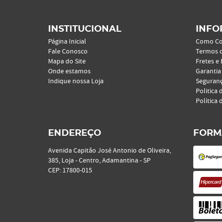
INSTITUCIONAL
INFO
Página Inicial
Como C
Fale Conosco
Termos 
Mapa do Site
Fretes e
Onde estamos
Garantia
Indique nossa Loja
Seguran
Politica 
Política 
ENDEREÇO
FORM
Avenida Capitão José Antonio de Oliveira,
385, Loja
-
Centro, Adamantina
-
SP
CEP: 17800-015