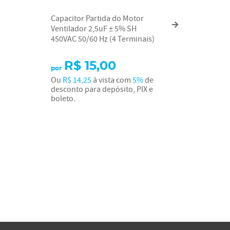
Capacitor Partida do Motor
Capacito
Ventilador 2,5uF ± 5% SH
Ventilad
450VAC 50/60 Hz (4 Terminais)
450VAC 5
R$ 15,00
por
Ou
R$ 14,25
à vista com
5%
de
desconto para depósito, PIX e
boleto.