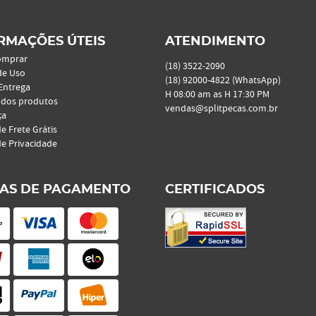
RMAÇÕES ÚTEIS
ATENDIMENTO
omprar
(18)
3522-2090
de Uso
(18)
92000-4822
(WhatsApp)
 Entrega
H 08:00 am as H 17:30 PM
 dos produtos
vendas@splitpecas.com.br
ça
de Frete Grátis
de Privacidade
AS DE PAGAMENTO
CERTIFICADOS