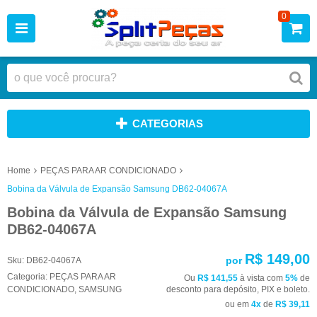
0
CATEGORIAS
Home
PEÇAS PARA AR CONDICIONADO
Bobina da Válvula de Expansão Samsung DB62-04067A
Bobina da Válvula de Expansão Samsung
DB62-04067A
R$ 149,00
por
Sku:
DB62-04067A
Categoria:
PEÇAS PARA AR
Ou
R$ 141,55
à vista com
5%
de
CONDICIONADO
,
SAMSUNG
desconto para depósito, PIX e boleto.
ou em
4x
de
R$ 39,11