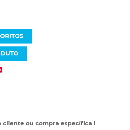
VORITOS
ODUTO
e
 cliente ou compra específica !