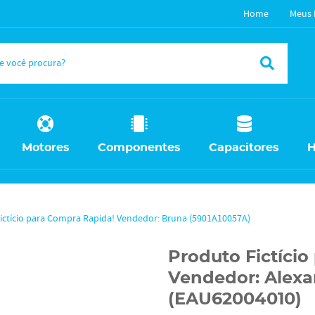
Home
Meus 
Motores
Componentes
Capacitores
H
ictício para Compra Rapida! Vendedor: Bruna (5901A10057A)
Produto Fictíci
Vendedor: Alexa
(EAU62004010)