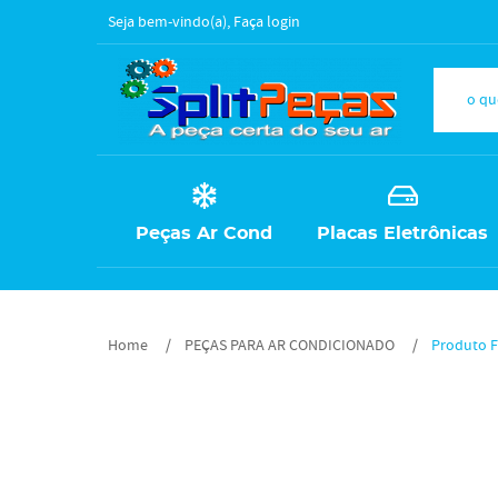
Seja bem-vindo(a),
Faça login
Peças Ar Cond
Placas Eletrônicas
Home
PEÇAS PARA AR CONDICIONADO
Produto F