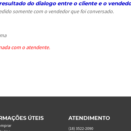
resultado do dialogo entre o cliente e o vended
 pedido somente com o vendedor que foi conversado.
ima
nada com o atendente.
RMAÇÕES ÚTEIS
ATENDIMENTO
omprar
(18)
3522-2090