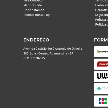
Fale Conosco
Termos 
Mapa do Site
Fretes e
Onde estamos
Garantia
Indique nossa Loja
Seguran
Politica 
Política 
ENDEREÇO
FORM
Avenida Capitão José Antonio de Oliveira,
385, Loja
-
Centro, Adamantina
-
SP
CEP: 17800-015