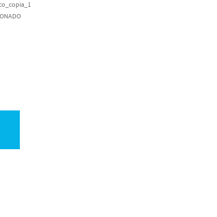
ico_copia_1
IONADO