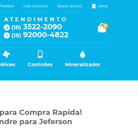
Pedidos
Fale Conosco
Quem Somos
Inicio
ATENDIMENTO
3522-2090
0
(18)
92000-4822
(18)
élices
Controles
Mineralizador
o para Compra Rapida!
ndre para Jeferson