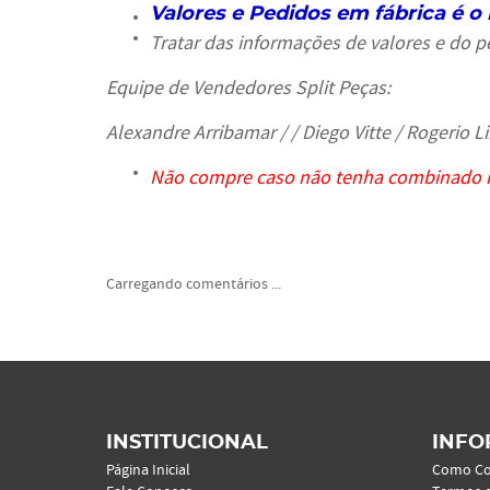
Valores e Pedidos em fábrica é o 
Tratar das informações de valores e do
Equipe de
Vendedores Split Peças:
Alexandre Arribamar / / Diego Vitte /
Rogerio L
Não compre caso não tenha combinado 
Carregando comentários ...
INSTITUCIONAL
INFO
Página Inicial
Como C