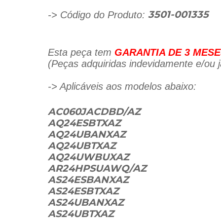
-> Código do Produto:
3501-001335
Esta peça tem
GARANTIA DE 3 MESE
(Peças adquiridas indevidamente e/ou já
-> Aplicáveis aos modelos abaixo:
AC060JACDBD/AZ
AQ24ESBTXAZ
AQ24UBANXAZ
AQ24UBTXAZ
AQ24UWBUXAZ
AR24HPSUAWQ/AZ
AS24ESBANXAZ
AS24ESBTXAZ
AS24UBANXAZ
AS24UBTXAZ