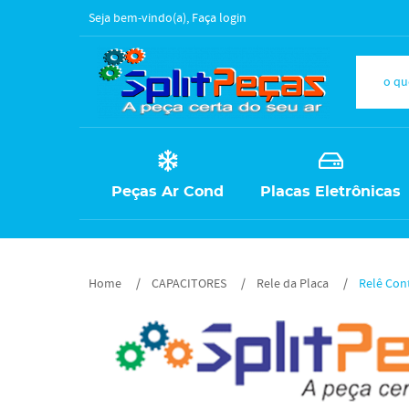
Seja bem-vindo(a),
Faça login
Peças Ar Cond
Placas Eletrônicas
Home
CAPACITORES
Rele da Placa
Relê Con