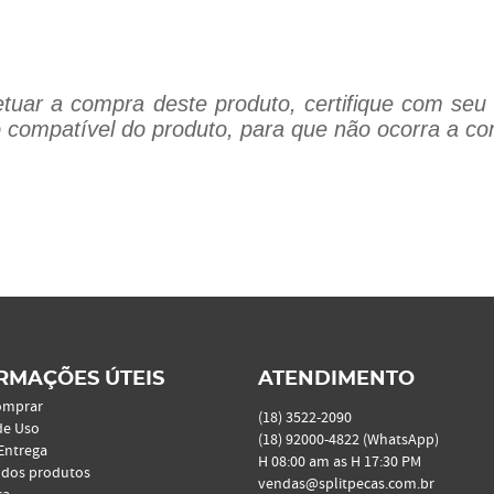
tuar a compra deste produto, certifique com seu 
 compatível do produto, para que não ocorra a co
RMAÇÕES ÚTEIS
ATENDIMENTO
omprar
(18)
3522-2090
de Uso
(18)
92000-4822
(WhatsApp)
 Entrega
H 08:00 am as H 17:30 PM
 dos produtos
vendas@splitpecas.com.br