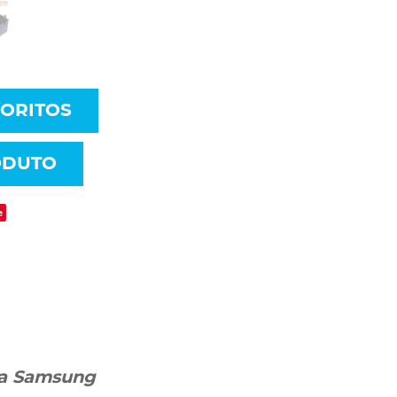
VORITOS
ODUTO
e
ra Samsung