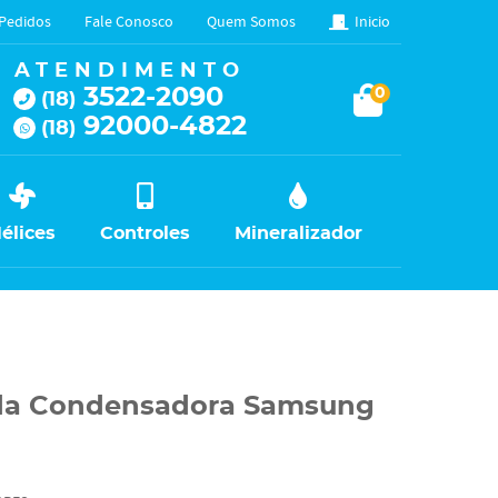
Pedidos
Fale Conosco
Quem Somos
Inicio
ATENDIMENTO
3522-2090
0
(18)
92000-4822
(18)
élices
Controles
Mineralizador
 da Condensadora Samsung