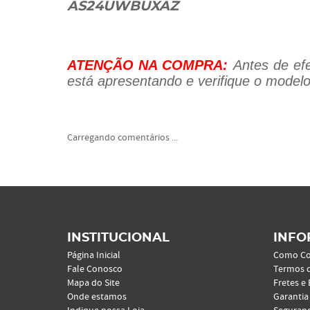
AS24UWBUXAZ
ATENÇÃO NA COMPRA:
Antes de efe
está apresentando e verifique o modelo
Carregando comentários ...
INSTITUCIONAL
INFO
Página Inicial
Como C
Fale Conosco
Termos 
Mapa do Site
Fretes e
Onde estamos
Garantia