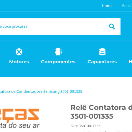
Home
Meus 
Motores
Componentes
Capacitores
H
tatora da Condensadora Samsung 3501-001335
Relê Contatora
3501-001335
Sku:
3501-001335